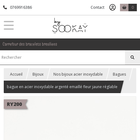
0769916386
Contact
0
Carrefour des bracelets bresiliens
Accueil
Bijoux
Nos bijoux acier inoxydable
Bagues
bague en acier inoxydable argenté emaillé fleur jaune réglable
RY200