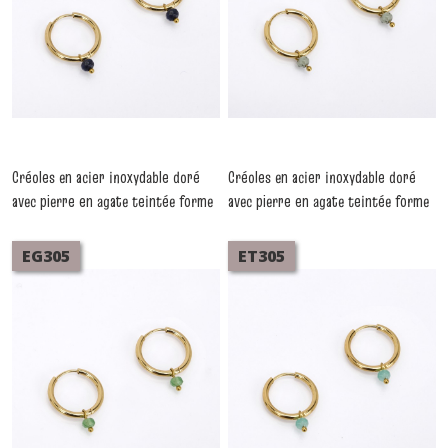
Créoles en acier inoxydable doré
Créoles en acier inoxydable doré
avec pierre en agate teintée forme
avec pierre en agate teintée forme
ellipse noir
ellipse olive
-
Boucles D'oreilles
-
Boucles D'oreilles
Acier
Acier
EG305
ET305