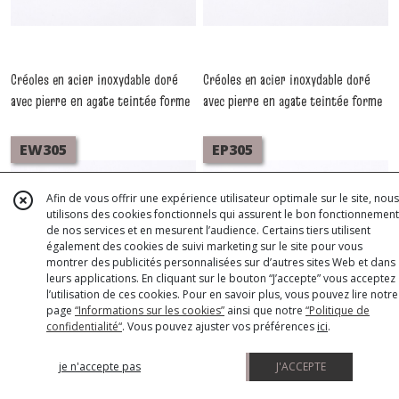
Créoles en acier inoxydable doré
Créoles en acier inoxydable doré
avec pierre en agate teintée forme
avec pierre en agate teintée forme
ellipse vert
ellipse turquoise
-
Boucles D'oreilles
-
Boucles
Acier
D'oreilles Acier
EW305
EP305
Afin de vous offrir une expérience utilisateur optimale sur le site, nous
utilisons des cookies fonctionnels qui assurent le bon fonctionnement
de nos services et en mesurent l’audience. Certains tiers utilisent
également des cookies de suivi marketing sur le site pour vous
montrer des publicités personnalisées sur d’autres sites Web et dans
leurs applications. En cliquant sur le bouton “J’accepte” vous acceptez
l’utilisation de ces cookies. Pour en savoir plus, vous pouvez lire notre
page
“Informations sur les cookies”
ainsi que notre
“Politique de
confidentialité“
. Vous pouvez ajuster vos préférences
ici
.
je n'accepte pas
J'ACCEPTE
Créoles en acier inoxydable doré
Créoles en acier inoxydable doré