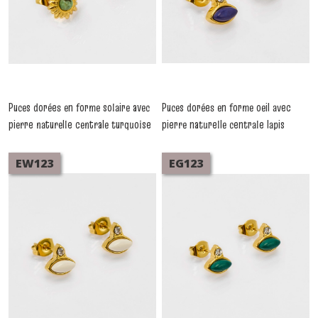
Puces dorées en forme solaire avec
Puces dorées en forme oeil avec
pierre naturelle centrale turquoise
pierre naturelle centrale lapis
africaine. Vendues par lot de 5
lazuli. Vendues par lot de 5 paires
paires identiques. Élégantes, fines
identiques. Élégantes, fines et
EW123
EG123
et faciles à porter.
faciles à porter.
-
Boucles
-
Boucles
D'oreilles Acier
D'oreilles Acier