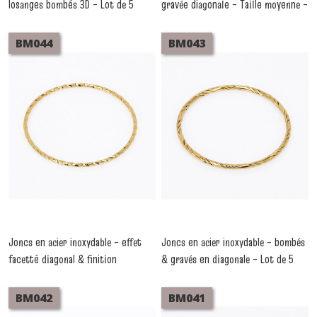
losanges bombés 3D – Lot de 5
gravée diagonale – Taille moyenne –
pièces
Lot de 5 pièces
-
Bracelets Acier Inoxydable
-
Bracelets Acier
Inoxydable
BM044
BM043
Joncs en acier inoxydable – effet
Joncs en acier inoxydable – bombés
facetté diagonal & finition
& gravés en diagonale – Lot de 5
martelée – Lot de 5 pièces
pièces
-
Bracelets Acier Inoxydable
-
Bracelets Acier Inoxydable
BM042
BM041