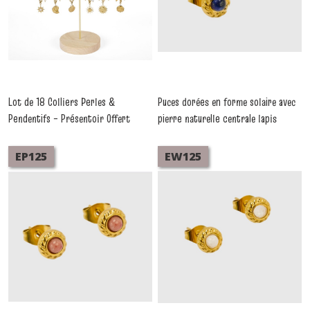
FORMULE
PRESENTOIR
(32)
Afficher
les
Lot de 18 Colliers Perles &
Puces dorées en forme solaire avec
résultats
Pendentifs – Présentoir Offert
pierre naturelle centrale lapis
-
Formule Presentoir
lazuli. Élégantes, fines et faciles à
porter.
-
Boucles D'oreilles Acier
EP125
EW125