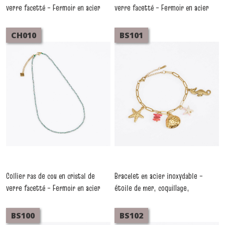
verre facetté – Fermoir en acier
verre facetté – Fermoir en acier
inoxydable CH012
inoxydable CH011
-
Colliers
-
Colliers
CH010
BS101
Collier ras de cou en cristal de
Bracelet en acier inoxydable –
verre facetté – Fermoir en acier
étoile de mer, coquillage,
inoxydable CH010
hippocampe, bambou de mer &
-
Colliers
résine – Lot de 3 pièces
-
Bracelets
BS100
BS102
Acier Inoxydable