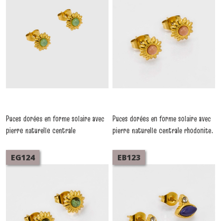
Puces dorées en forme solaire avec
Puces dorées en forme solaire avec
pierre naturelle centrale
pierre naturelle centrale rhodonite.
amazonite. Vendues par lot de 5
Vendues par lot de 5 paires
paires identiques. Élégantes, fines
identiques. Élégantes, fines et
EG124
EB123
et faciles à porter.
faciles à porter.
-
Boucles
-
Boucles
D'oreilles Acier
D'oreilles Acier