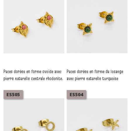
D'oreilles Acier
D'oreilles Acier
Puces dorées en forme ovoïde avec
Puces dorées en forme du losange
pierre naturelle centrale rhodonite.
avec pierre naturelle turquoise
Vendues par lot de 5 paires
africaine centrale. Vendues par lot
identiques. Élégantes, fines et
de 5 paires identique. Élégantes,
ES505
ES504
faciles à porter.
fines et faciles à porte
-
Boucles
-
Boucles
D'oreilles Acier
D'oreilles Acier