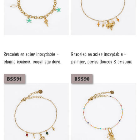
Bracelet en acier inoxydable –
Bracelet en acier inoxydable –
chaîne épaisse, coquillage doré,
palmier, perles douces & cristaux
étoiles de mer émaillées & perles
orange – Lot de 3 pièces
-
Bracelets
Acier Inoxydable
de céramique – Lot de 3 pièces
BSS91
BSS90
-
Bracelets Acier Inoxydable