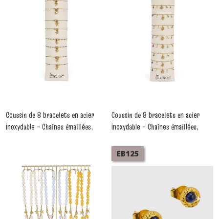
Boucles
d'oreilles
(152)
Boucles
d'oreilles
acier
(53)
Coussin de 8 bracelets en acier
Coussin de 8 bracelets en acier
Bracelets
inoxydable – Chaînes émaillées,
inoxydable – Chaînes émaillées,
acier
inoxydable
perles de cristal & céramique
perles de cristal & céramique
(45)
thème étoile de mer
thème arbre
-
Bracelets
-
Bracelets Acier
EB125
Acier Inoxydable
Inoxydable
FORMULES
BOX
(13)