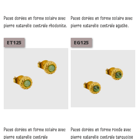
Puces dorées en forme solaire avec
Puces dorées en forme solaire avec
pierre naturelle centrale rhodonite.
pierre naturelle centrale agathe.
Élégantes, fines et faciles à porter.
Élégantes, fines et faciles à
-
Boucles D'oreilles Acier
porter.
-
Boucles D'oreilles Acier
ET125
EG125
Puces dorées en forme solaire avec
Puces dorées en forme ronde avec
pierre naturelle centrale
pierre naturelle centrale turquoise