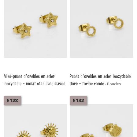
Mini-puces d’oreilles en acier
Puces d’oreilles en acier inoxydable
inoxydable – motif star avec strass
doré – forme ronde
-
Boucles
D'oreilles Acier
– Lot de 5 pièces
-
Boucles
D'oreilles Acier
E128
E132