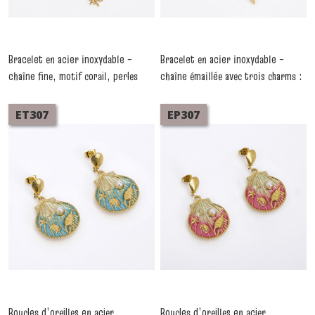
Bracelet en acier inoxydable –
Bracelet en acier inoxydable –
chaîne fine, motif corail, perles
chaîne émaillée avec trois charms :
douces & agates teintées – Lot de
strass, perle douce, étoile de mer
-
Bracelets Acier Inoxydable
3 pièces
-
Bracelets Acier
ET307
EP307
Inoxydable
Boucles d’oreilles en acier
Boucles d’oreilles en acier