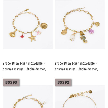
Bracelet en acier inoxydable –
Bracelet en acier inoxydable –
charms marins : étoile de mer,
charms marins : étoile de mer,
coquillage, bambou de mer, résine
coquillage, bambou de mer, résine
– thème rose
– thème violet
-
Bracelets Acier
-
Bracelets Acier
BSS93
BSS92
Inoxydable
Inoxydable