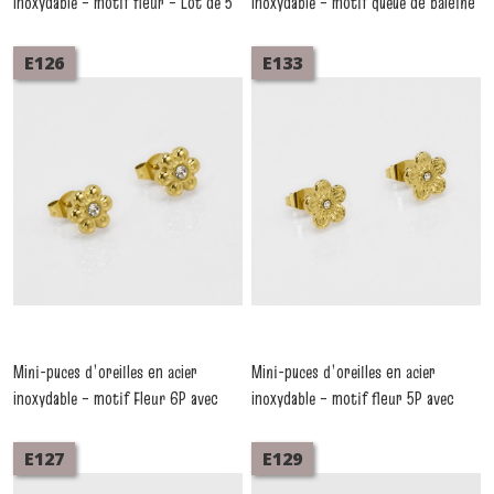
inoxydable – motif fleur – Lot de 5
inoxydable – motif queue de baleine
pièces
– Lot de 5 pièces
-
Boucles D'oreilles Acier
-
Boucles
D'oreilles Acier
E126
E133
Mini-puces d’oreilles en acier
Mini-puces d’oreilles en acier
inoxydable – motif Fleur 6P avec
inoxydable – motif fleur 5P avec
strass
strass
-
Boucles D'oreilles Acier
-
Boucles D'oreilles Acier
E127
E129