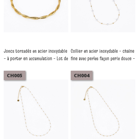
Joncs torsadés en acier inoxydable
Collier en acier inoxydable – chaîne
– à porter en accumulation – Lot de
fine avec perles façon perle douce –
5 pièces
CH006
-
Bracelets Acier
-
Colliers
Inoxydable
CH005
CH004