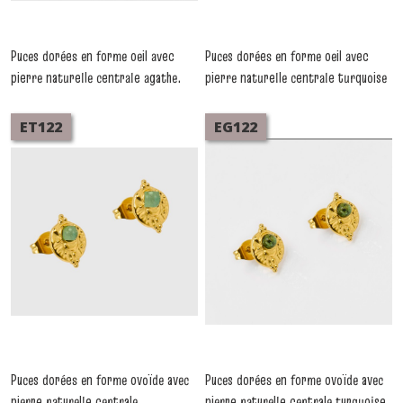
Puces dorées en forme oeil avec
Puces dorées en forme oeil avec
pierre naturelle centrale agathe.
pierre naturelle centrale turquoise
Vendues par lot de 5 paires
africaine. Vendues par lot de 5
identiques. Élégantes, fines et
paires identiques. Élégantes, fines
ET122
EG122
faciles à porter.
et faciles à porter.
-
Boucles
-
Boucles
D'oreilles Acier
D'oreilles Acier
Puces dorées en forme ovoïde avec
Puces dorées en forme ovoïde avec
pierre naturelle centrale
pierre naturelle centrale turquoise