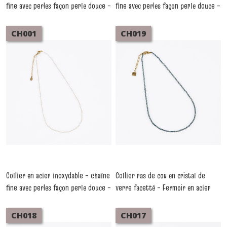
fine avec perles façon perle douce –
fine avec perles façon perle douce –
CH003
CH002
-
Colliers
-
Colliers
CH001
CH019
Collier en acier inoxydable – chaîne
Collier ras de cou en cristal de
fine avec perles façon perle douce –
verre facetté – Fermoir en acier
CH001
inoxydable CH019
-
Colliers
-
Colliers
CH018
CH017