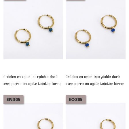
Créoles en acier inoxydable doré
Créoles en acier inoxydable doré
avec pierre en agate teintée forme
avec pierre en agate teintée forme
ellipse bleu clair
ellipse bleu
-
Boucles
-
Boucles D'oreilles
D'oreilles Acier
Acier
EN305
EO305