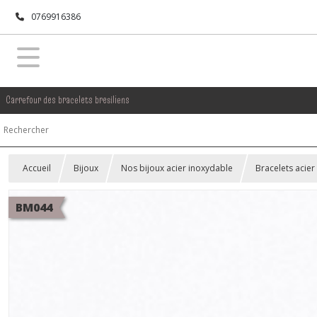
0769916386
Carrefour des bracelets bresiliens
Accueil
Bijoux
Nos bijoux acier inoxydable
Bracelets acier
BM044