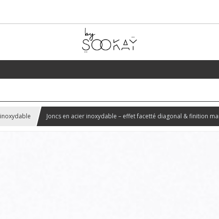
 inoxydable
Joncs en acier inoxydable – effet facetté diagonal & finition ma