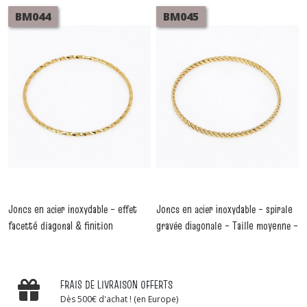
BM044
BM045
Joncs en acier inoxydable – effet
Joncs en acier inoxydable – spirale
facetté diagonal & finition
gravée diagonale – Taille moyenne –
martelée – Lot de 5 pièces
Lot de 5 pièces
-
Bracelets Acier
-
Bracelets Acier Inoxydable
Inoxydable
FRAIS DE LIVRAISON OFFERTS
Dès 500€ d'achat ! (en Europe)