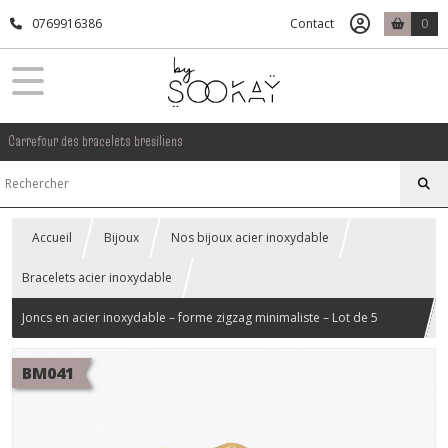
0769916386
Contact
0
Carrefour des bracelets bresiliens
Accueil
Bijoux
Nos bijoux acier inoxydable
Bracelets acier inoxydable
Joncs en acier inoxydable – forme zigzag minimaliste – Lot de 5
pièces
BM041