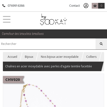
0769916386
Contact
0
Carrefour des bracelets bresiliens
Accueil
Bijoux
Nos bijoux acier inoxydable
Colliers
Chaînes en acier inoxydable avec perles d’agate teintée facettée
violets
CHV020