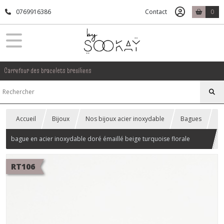
0769916386
Contact
0
Carrefour des bracelets bresiliens
Accueil
Bijoux
Nos bijoux acier inoxydable
Bagues
bague en acier inoxydable doré émaillé beige turquoise florale
réglable
RT106