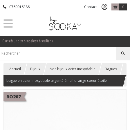
0769916386
Contact
0
Carrefour des bracelets bresiliens
Accueil
Bijoux
Nos bijoux acier inoxydable
Bagues
bague en acier inoxydable argenté émail orange coeur étoilé
réglable
RO207