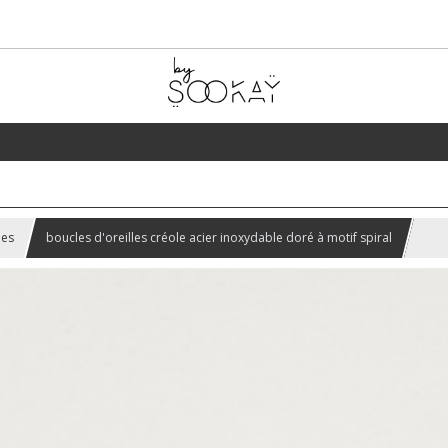
les
boucles d'oreilles créole acier inoxydable doré à motif spiral