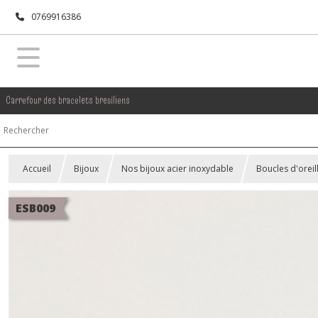
0769916386
Carrefour des bracelets bresiliens
Accueil
Bijoux
Nos bijoux acier inoxydable
Boucles d'oreil
ESB009