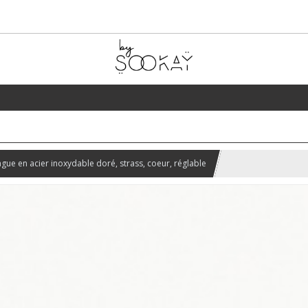
gue en acier inoxydable doré, strass, coeur, réglable