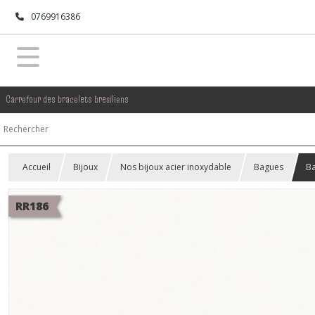
0769916386
Carrefour des bracelets bresiliens
Accueil
Bijoux
Nos bijoux acier inoxydable
Bagues
Ba
RR186