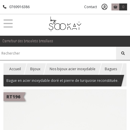
0769916386
Contact
0
Carrefour des bracelets bresiliens
Accueil
Bijoux
Nos bijoux acier inoxydable
Bagues
Bague en acier inoxydable doré et pierre de turquoise reconstituée.
RT196