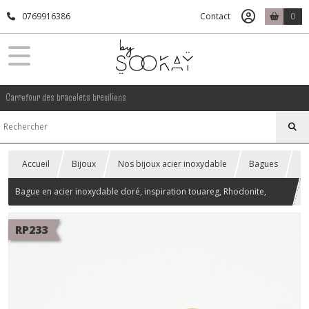
0769916386
Contact
0
Carrefour des bracelets bresiliens
Accueil
Bijoux
Nos bijoux acier inoxydable
Bagues
Bague en acier inoxydable doré, inspiration touareg, Rhodonite,
réglable.
RP233