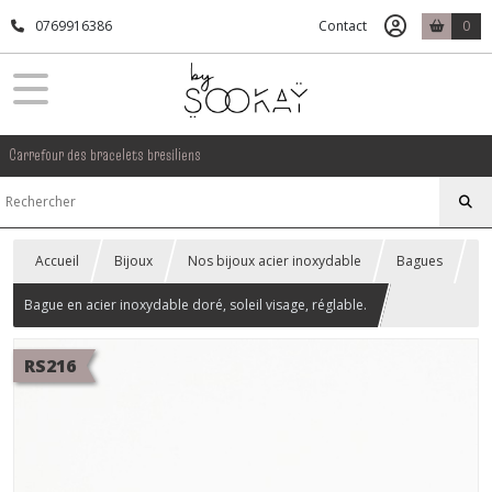
0769916386
Contact
0
Carrefour des bracelets bresiliens
Accueil
Bijoux
Nos bijoux acier inoxydable
Bagues
Bague en acier inoxydable doré, soleil visage, réglable.
RS216