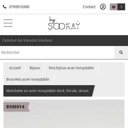
0769916386
Contact
0
Carrefour des bracelets bresiliens
Accueil
Bijoux
Nos bijoux acier inoxydable
Bracelets acier inoxydable
Manchette en acier inoxydable doré, florale, strass.
BSM014