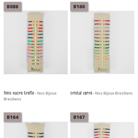
B086
B160
fimo nacre trèfle
cristal carré
-
Nos Bijoux
-
Nos Bijoux Bresiliens
Bresiliens
B164
B167