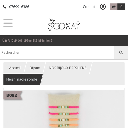
0769916386
Contact
0
Carrefour des bracelets bresiliens
Accueil
Bijoux
NOS BIJOUX BRESILIENS
Heishi nacre ronde
B082