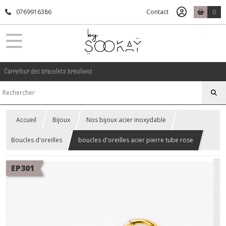
0769916386
Contact
0
Carrefour des bracelets bresiliens
Accueil
Bijoux
Nos bijoux acier inoxydable
Boucles d'oreilles
boucles d'oreilles acier pierre tube rose
EP301