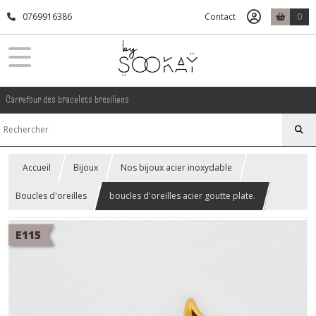
0769916386
Contact
0
Carrefour des bracelets bresiliens
Accueil
Bijoux
Nos bijoux acier inoxydable
Boucles d'oreilles
boucles d'oreilles acier goutte plate.
E115