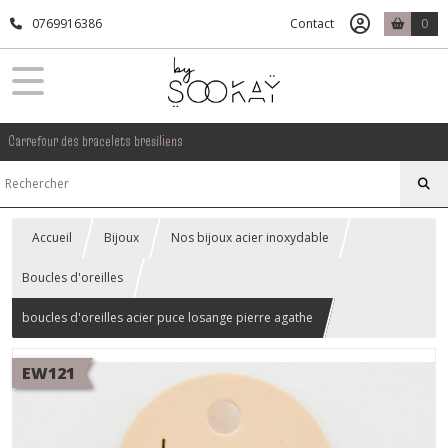
0769916386
Contact
0
Carrefour des bracelets bresiliens
Accueil
Bijoux
Nos bijoux acier inoxydable
Boucles d'oreilles
boucles d'oreilles acier puce losange pierre agathe
EW121