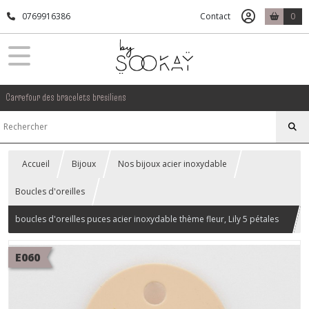
0769916386
Contact
0
Carrefour des bracelets bresiliens
Accueil
Bijoux
Nos bijoux acier inoxydable
Boucles d'oreilles
boucles d'oreilles puces acier inoxydable thème fleur, Lily 5 pétales
dorée.
E060