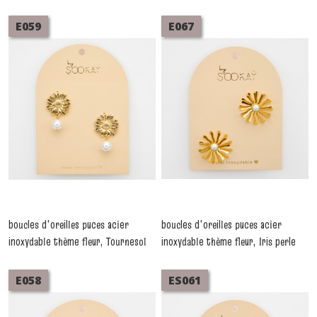
E059
E067
boucles d'oreilles puces acier
boucles d'oreilles puces acier
inoxydable thème fleur, Tournesol
inoxydable thème fleur, Iris perle
perle douce dorée.
blanche dorée.
-
Boucles
-
Boucles D'oreilles
D'oreilles
E058
ES061