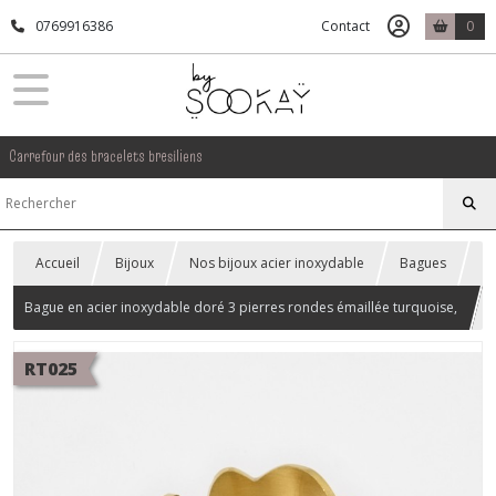
0769916386
Contact
0
Carrefour des bracelets bresiliens
Accueil
Bijoux
Nos bijoux acier inoxydable
Bagues
Bague en acier inoxydable doré 3 pierres rondes émaillée turquoise,
réglable
RT025