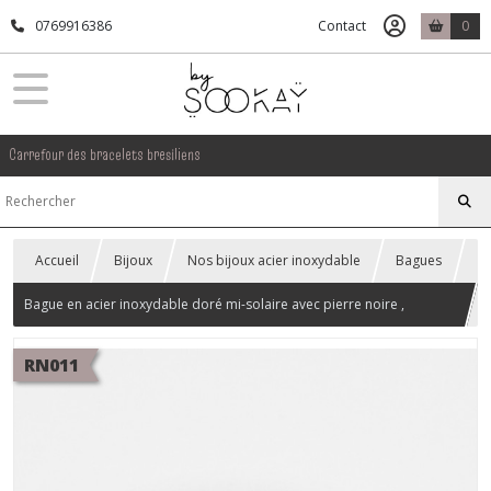
0769916386
Contact
0
Carrefour des bracelets bresiliens
Accueil
Bijoux
Nos bijoux acier inoxydable
Bagues
Bague en acier inoxydable doré mi-solaire avec pierre noire ,
réglable.
RN011