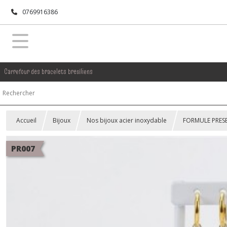
0769916386
Carrefour des bracelets bresiliens
Accueil
Bijoux
Nos bijoux acier inoxydable
FORMULE PRES
PR007