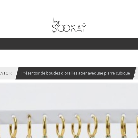
ENTOIR
Présentoir de boucles d'oreilles acier avec une pierre cubique