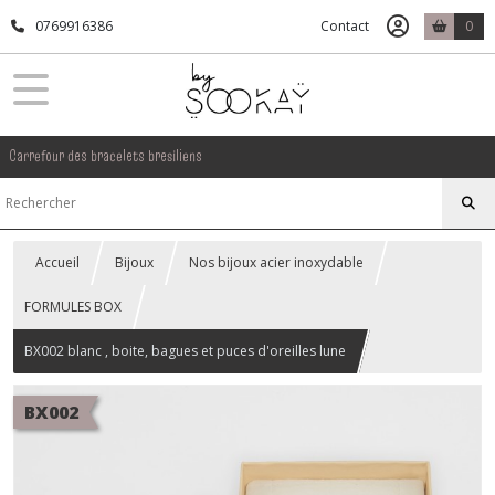
0769916386
Contact
0
Carrefour des bracelets bresiliens
Accueil
Bijoux
Nos bijoux acier inoxydable
FORMULES BOX
BX002 blanc , boite, bagues et puces d'oreilles lune
BX002