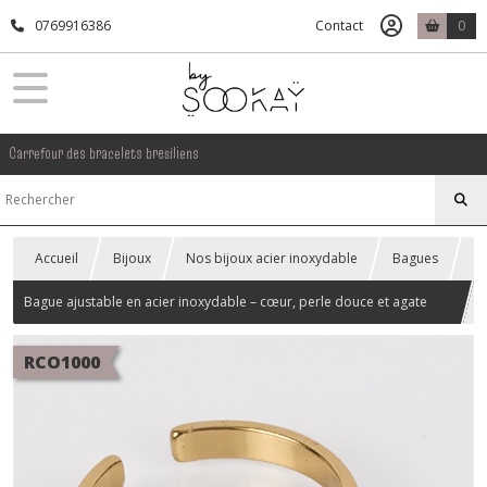
0769916386
Contact
0
Carrefour des bracelets bresiliens
Accueil
Bijoux
Nos bijoux acier inoxydable
Bagues
Bague ajustable en acier inoxydable – cœur, perle douce et agate
orange pendants
RCO1000