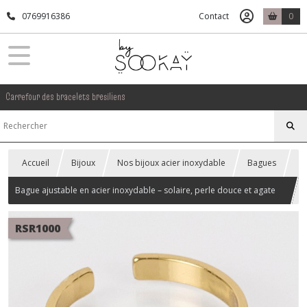
0769916386
Contact
0
Carrefour des bracelets bresiliens
Accueil
Bijoux
Nos bijoux acier inoxydable
Bagues
Bague ajustable en acier inoxydable – solaire, perle douce et agate
fushia pendants
RSR1000