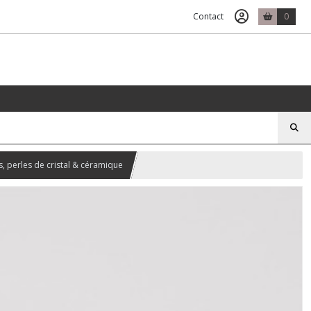
Contact
0
s, perles de cristal & céramique