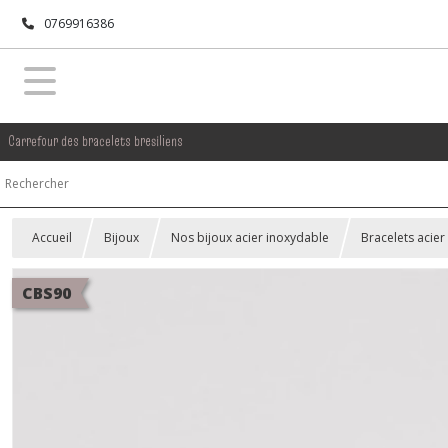
0769916386
Carrefour des bracelets bresiliens
Accueil
Bijoux
Nos bijoux acier inoxydable
Bracelets acier
CBS90