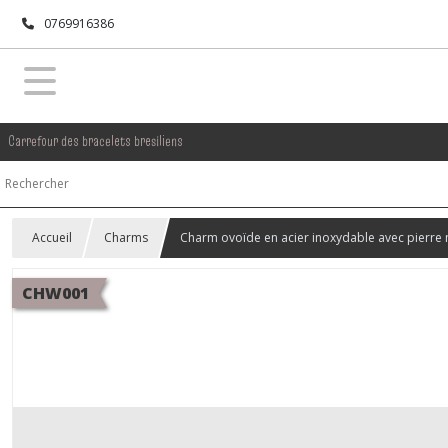
0769916386
Carrefour des bracelets bresiliens
Accueil
Charms
Charm ovoïde en acier inoxydable avec pierre 
CHW001