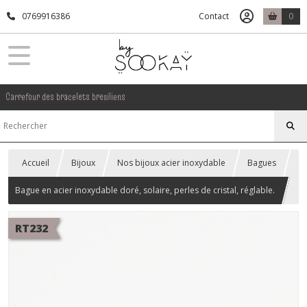
0769916386
Contact
0
Carrefour des bracelets bresiliens
Accueil
Bijoux
Nos bijoux acier inoxydable
Bagues
Bague en acier inoxydable doré, solaire, perles de cristal, réglable.
RT232