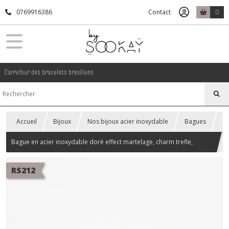
0769916386
Contact
0
Carrefour des bracelets bresiliens
Accueil
Bijoux
Nos bijoux acier inoxydable
Bagues
Bague en acier inoxydable doré effect martelage, charm trefle,
réglable.
RS212