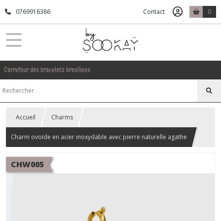
0769916386
Contact
0
Carrefour des bracelets bresiliens
Accueil
Charms
Charm ovoïde en acier inoxydable avec pierre naturelle agathe
CHW005